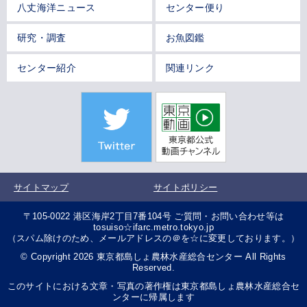
八丈海洋ニュース
センター便り
研究・調査
お魚図鑑
センター紹介
関連リンク
サイトマップ
サイトポリシー
〒105-0022 港区海岸2丁目7番104号 ご質問・お問い合わせ等は
tosuiso☆ifarc.metro.tokyo.jp
（スパム除けのため、メールアドレスの＠を☆に変更しております。）
© Copyright 2026 東京都島しょ農林水産総合センター All Rights
Reserved.
このサイトにおける文章・写真の著作権は東京都島しょ農林水産総合セ
ンターに帰属します