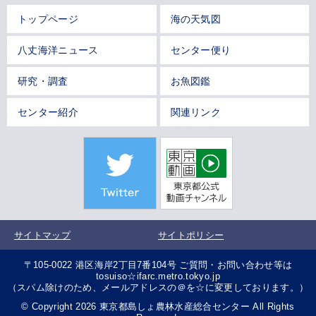
トップページ
海の天気図
八丈海洋ニュース
センター便り
研究・調査
お魚図鑑
センター紹介
関連リンク
サイトマップ
サイトポリシー
〒105-0022 港区海岸2丁目7番104号 ご質問・お問い合わせ等は
tosuiso☆ifarc.metro.tokyo.jp
（スパム除けのため、メールアドレスの＠を☆に変更しております。）
© Copyright 2026 東京都島しょ農林水産総合センター All Rights