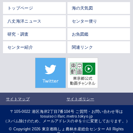
トップページ
海の天気図
八丈海洋ニュース
センター便り
研究・調査
お魚図鑑
センター紹介
関連リンク
サイトマップ
サイトポリシー
〒105-0022 港区海岸2丁目7番104号 ご質問・お問い合わせ等は
tosuiso☆ifarc.metro.tokyo.jp
（スパム除けのため、メールアドレスの＠を☆に変更しております。）
© Copyright 2026 東京都島しょ農林水産総合センター All Rights