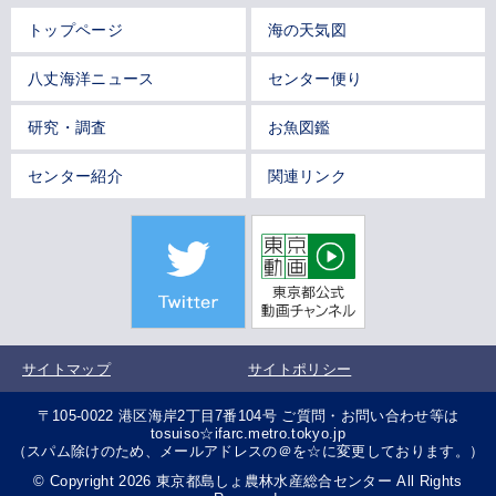
トップページ
海の天気図
八丈海洋ニュース
センター便り
研究・調査
お魚図鑑
センター紹介
関連リンク
サイトマップ
サイトポリシー
〒105-0022 港区海岸2丁目7番104号 ご質問・お問い合わせ等は
tosuiso☆ifarc.metro.tokyo.jp
（スパム除けのため、メールアドレスの＠を☆に変更しております。）
© Copyright 2026 東京都島しょ農林水産総合センター All Rights