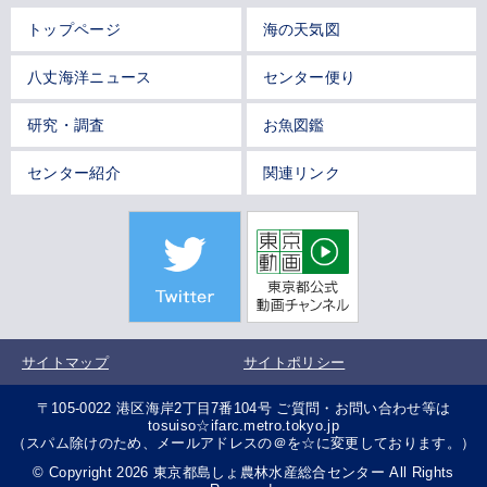
トップページ
海の天気図
八丈海洋ニュース
センター便り
研究・調査
お魚図鑑
センター紹介
関連リンク
サイトマップ
サイトポリシー
〒105-0022 港区海岸2丁目7番104号 ご質問・お問い合わせ等は
tosuiso☆ifarc.metro.tokyo.jp
（スパム除けのため、メールアドレスの＠を☆に変更しております。）
© Copyright 2026 東京都島しょ農林水産総合センター All Rights