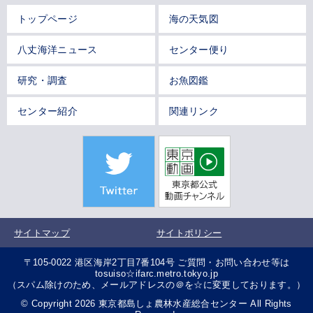
トップページ
海の天気図
八丈海洋ニュース
センター便り
研究・調査
お魚図鑑
センター紹介
関連リンク
サイトマップ
サイトポリシー
〒105-0022 港区海岸2丁目7番104号 ご質問・お問い合わせ等は
tosuiso☆ifarc.metro.tokyo.jp
（スパム除けのため、メールアドレスの＠を☆に変更しております。）
© Copyright 2026 東京都島しょ農林水産総合センター All Rights