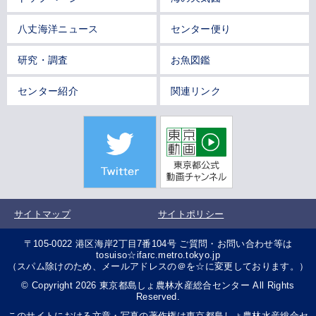
八丈海洋ニュース
センター便り
研究・調査
お魚図鑑
センター紹介
関連リンク
サイトマップ
サイトポリシー
〒105-0022 港区海岸2丁目7番104号 ご質問・お問い合わせ等は
tosuiso☆ifarc.metro.tokyo.jp
（スパム除けのため、メールアドレスの＠を☆に変更しております。）
© Copyright 2026 東京都島しょ農林水産総合センター All Rights
Reserved.
このサイトにおける文章・写真の著作権は東京都島しょ農林水産総合セ