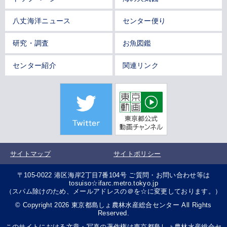
八丈海洋ニュース
センター便り
研究・調査
お魚図鑑
センター紹介
関連リンク
サイトマップ
サイトポリシー
〒105-0022 港区海岸2丁目7番104号 ご質問・お問い合わせ等は
tosuiso☆ifarc.metro.tokyo.jp
（スパム除けのため、メールアドレスの＠を☆に変更しております。）
© Copyright 2026 東京都島しょ農林水産総合センター All Rights
Reserved.
このサイトにおける文章・写真の著作権は東京都島しょ農林水産総合セ