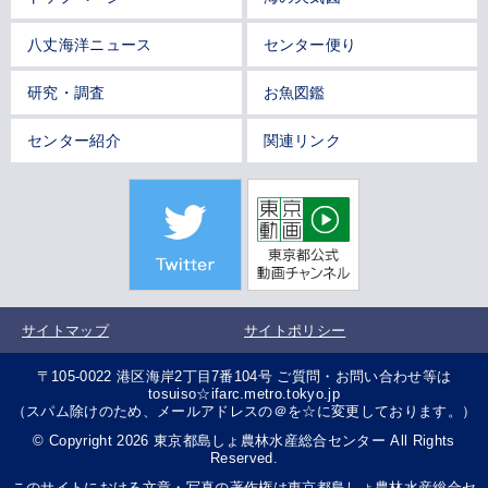
八丈海洋ニュース
センター便り
研究・調査
お魚図鑑
センター紹介
関連リンク
サイトマップ
サイトポリシー
〒105-0022 港区海岸2丁目7番104号 ご質問・お問い合わせ等は
tosuiso☆ifarc.metro.tokyo.jp
（スパム除けのため、メールアドレスの＠を☆に変更しております。）
© Copyright 2026 東京都島しょ農林水産総合センター All Rights
Reserved.
このサイトにおける文章・写真の著作権は東京都島しょ農林水産総合セ