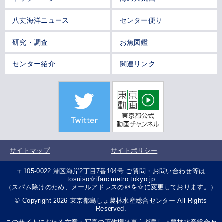
八丈海洋ニュース
センター便り
研究・調査
お魚図鑑
センター紹介
関連リンク
サイトマップ
サイトポリシー
〒105-0022 港区海岸2丁目7番104号 ご質問・お問い合わせ等は
tosuiso☆ifarc.metro.tokyo.jp
（スパム除けのため、メールアドレスの＠を☆に変更しております。）
© Copyright 2026 東京都島しょ農林水産総合センター All Rights
Reserved.
このサイトにおける文章・写真の著作権は東京都島しょ農林水産総合セ