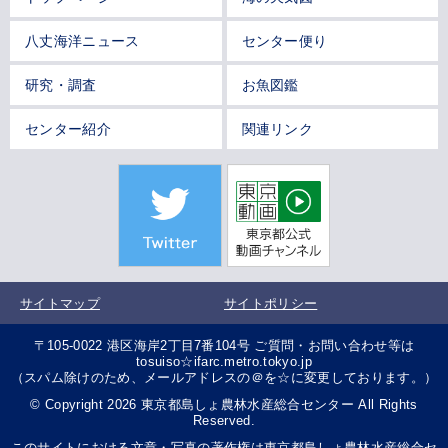
八丈海洋ニュース
センター便り
研究・調査
お魚図鑑
センター紹介
関連リンク
サイトマップ
サイトポリシー
〒105-0022 港区海岸2丁目7番104号 ご質問・お問い合わせ等は
tosuiso☆ifarc.metro.tokyo.jp
（スパム除けのため、メールアドレスの＠を☆に変更しております。）
© Copyright 2026 東京都島しょ農林水産総合センター All Rights
Reserved.
このサイトにおける文章・写真の著作権は東京都島しょ農林水産総合セ