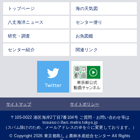
トップページ
海の天気図
八丈海洋ニュース
センター便り
研究・調査
お魚図鑑
センター紹介
関連リンク
サイトマップ
サイトポリシー
〒105-0022 港区海岸2丁目7番104号 ご質問・お問い合わせ等は
tosuiso☆ifarc.metro.tokyo.jp
（スパム除けのため、メールアドレスの＠を☆に変更しております。）
© Copyright 2026 東京都島しょ農林水産総合センター All Rights