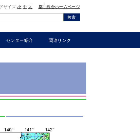
字サイズ
小
中
大
都庁総合ホームページ
検索
センター紹介
関連リンク