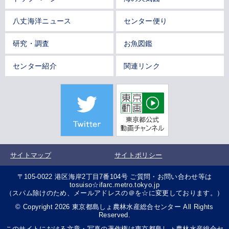
八丈海洋ニュース
センター便り
研究・調査
お魚図鑑
センター紹介
関連リンク
サイトマップ
サイトポリシー
〒105-0022 港区海岸2丁目7番104号 ご質問・お問い合わせ等は
tosuiso☆ifarc.metro.tokyo.jp
（スパム除けのため、メールアドレスの＠を☆に変更しております。）
© Copyright 2026 東京都島しょ農林水産総合センター All Rights
Reserved.
このサイトにおける文章・写真の著作権は東京都島しょ農林水産総合セ