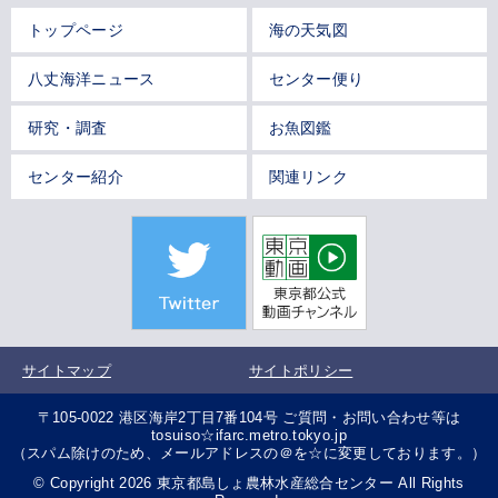
トップページ
海の天気図
八丈海洋ニュース
センター便り
研究・調査
お魚図鑑
センター紹介
関連リンク
サイトマップ
サイトポリシー
〒105-0022 港区海岸2丁目7番104号 ご質問・お問い合わせ等は
tosuiso☆ifarc.metro.tokyo.jp
（スパム除けのため、メールアドレスの＠を☆に変更しております。）
© Copyright 2026 東京都島しょ農林水産総合センター All Rights