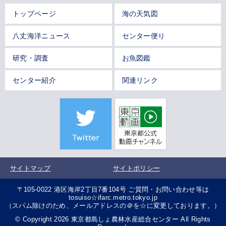
トップページ
海の天気図
八丈海洋ニュース
センター便り
研究・調査
お魚図鑑
センター紹介
関連リンク
サイトマップ
サイトポリシー
〒105-0022 港区海岸2丁目7番104号 ご質問・お問い合わせ等は
tosuiso☆ifarc.metro.tokyo.jp
（スパム除けのため、メールアドレスの＠を☆に変更しております。）
© Copyright 2026 東京都島しょ農林水産総合センター All Rights