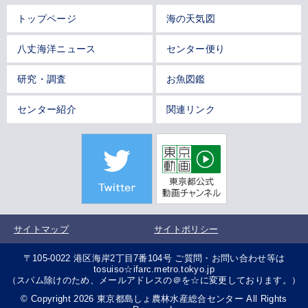
トップページ
海の天気図
八丈海洋ニュース
センター便り
研究・調査
お魚図鑑
センター紹介
関連リンク
サイトマップ
サイトポリシー
〒105-0022 港区海岸2丁目7番104号 ご質問・お問い合わせ等は
tosuiso☆ifarc.metro.tokyo.jp
（スパム除けのため、メールアドレスの＠を☆に変更しております。）
© Copyright 2026 東京都島しょ農林水産総合センター All Rights