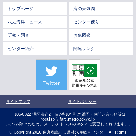
トップページ
海の天気図
八丈海洋ニュース
センター便り
研究・調査
お魚図鑑
センター紹介
関連リンク
サイトマップ
サイトポリシー
〒105-0022 港区海岸2丁目7番104号 ご質問・お問い合わせ等は
tosuiso☆ifarc.metro.tokyo.jp
（スパム除けのため、メールアドレスの＠を☆に変更しております。）
© Copyright 2026 東京都島しょ農林水産総合センター All Rights