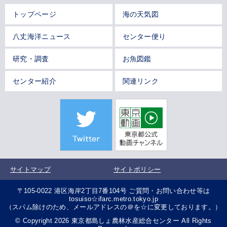
トップページ
海の天気図
八丈海洋ニュース
センター便り
研究・調査
お魚図鑑
センター紹介
関連リンク
サイトマップ
サイトポリシー
〒105-0022 港区海岸2丁目7番104号 ご質問・お問い合わせ等は
tosuiso☆ifarc.metro.tokyo.jp
（スパム除けのため、メールアドレスの＠を☆に変更しております。）
© Copyright 2026 東京都島しょ農林水産総合センター All Rights