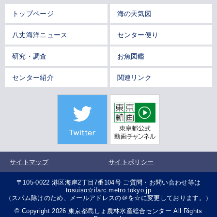
トップページ
海の天気図
八丈海洋ニュース
センター便り
研究・調査
お魚図鑑
センター紹介
関連リンク
サイトマップ
サイトポリシー
〒105-0022 港区海岸2丁目7番104号 ご質問・お問い合わせ等は
tosuiso☆ifarc.metro.tokyo.jp
（スパム除けのため、メールアドレスの＠を☆に変更しております。）
© Copyright 2026 東京都島しょ農林水産総合センター All Rights