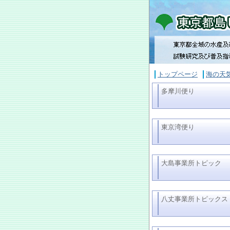
トップページ
海の天
多摩川便り
東京湾便り
大島事業所トピック
八丈事業所トピックス