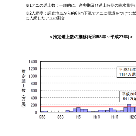
※1アユの遡上数：一般的に、産卵期及び遡上時期の降水量等
※2入網率：調査地点から約6 km下流でアユに標識をつけて
に入網したアユの割合
＜推定遡上数の推移(昭和58年～平成27年)＞