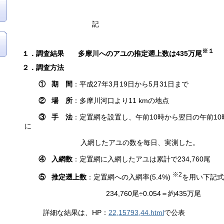
記
※１
１．調査結果 多摩川へのアユの推定遡上数は435万尾
２．調査方法
① 期 間
：平成27年3月19日から5月31日まで
② 場 所
：多摩川河口より11 kmの地点
③ 手 法
：定置網を設置し、午前10時から翌日の午前10
に
入網したアユの数を毎日、実測した。
④ 入網数
：定置網に入網したアユは累計で234,760尾
※2
⑤ 推定遡上数
：定置網への入網率(5.4%)
を用い下記式
234,760尾÷0.054＝約435万尾
詳細な結果は、HP：
22,15793,44.html
で公表