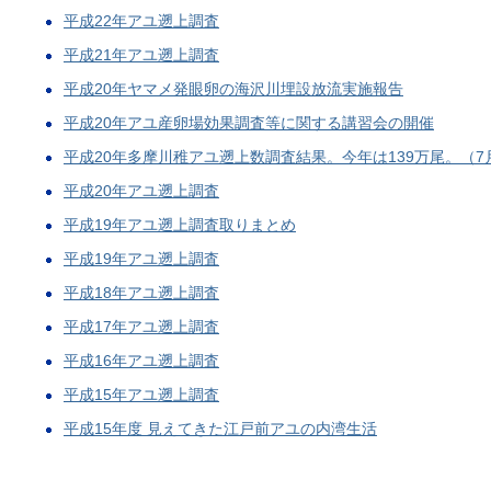
平成22年アユ遡上調査
平成21年アユ遡上調査
平成20年ヤマメ発眼卵の海沢川埋設放流実施報告
平成20年アユ産卵場効果調査等に関する講習会の開催
平成20年多摩川稚アユ遡上数調査結果。今年は139万尾。（7
平成20年アユ遡上調査
平成19年アユ遡上調査取りまとめ
平成19年アユ遡上調査
平成18年アユ遡上調査
平成17年アユ遡上調査
平成16年アユ遡上調査
平成15年アユ遡上調査
平成15年度 見えてきた江戸前アユの内湾生活