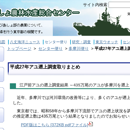
サイト内検索
気図
八丈海洋ニュース
センター便り
研究・調査
東京ウオッチ
セ
トップページ
>
センター便り
>
多摩川便り
>
平成27年アユ遡上
平成27年アユ遡上調査取りまとめ
江戸前アユの遡上調査結果 ～435万尾のアユが多摩川を遡
近年、多摩川では河川環境の改善等により、多くのアユが遡上
した。
東京都では、昭和58年から多摩川下流部でアユの遡上状況を
の推定遡上数は435万尾という結果となりましたのでお知らせ
PDF版はこちら [372KB pdfファイル]