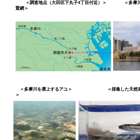
＜調査地点（大田区下丸子4丁目付近）＞ ＜多摩川
置網＞
＜多摩川を遡上するアユ＞ ＜採集した天然遡
＞