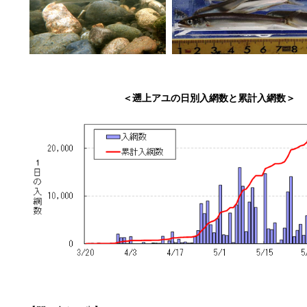
＜遡上アユの日別入網数と累計入網数＞