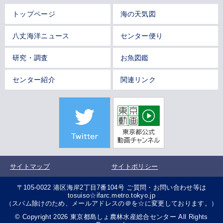
トップページ
海の天気図
八丈海洋ニュース
センター便り
研究・調査
お魚図鑑
センター紹介
関連リンク
サイトマップ
サイトポリシー
〒105-0022 港区海岸2丁目7番104号 ご質問・お問い合わせ等は
tosuiso☆ifarc.metro.tokyo.jp
（スパム除けのため、メールアドレスの＠を☆に変更しております。）
© Copyright 2026 東京都島しょ農林水産総合センター All Rights