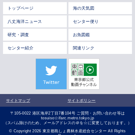
トップページ
海の天気図
八丈海洋ニュース
センター便り
研究・調査
お魚図鑑
センター紹介
関連リンク
サイトマップ
サイトポリシー
〒105-0022 港区海岸2丁目7番104号 ご質問・お問い合わせ等は
tosuiso☆ifarc.metro.tokyo.jp
（スパム除けのため、メールアドレスの＠を☆に変更しております。）
© Copyright 2026 東京都島しょ農林水産総合センター All Rights