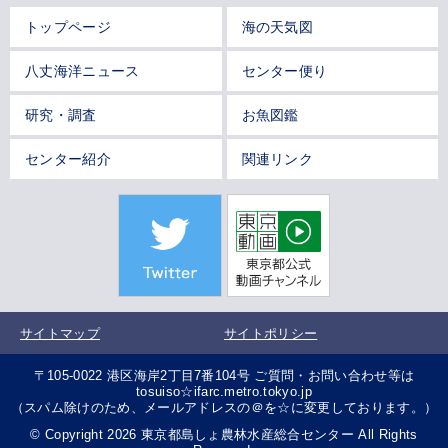
トップページ
海の天気図
八丈海洋ニュース
センター便り
研究・調査
お魚図鑑
センター紹介
関連リンク
サイトマップ
サイトポリシー
〒105-0022 港区海岸2丁目7番104号 ご質問・お問い合わせ等は
tosuiso☆ifarc.metro.tokyo.jp
（スパム除けのため、メールアドレスの＠を☆に変更しております。）
© Copyright 2026 東京都島しょ農林水産総合センター All Rights