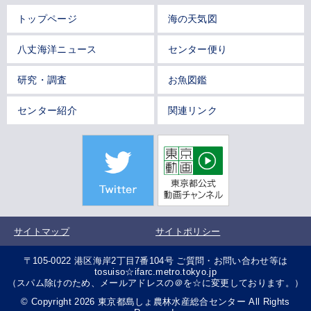
トップページ
海の天気図
八丈海洋ニュース
センター便り
研究・調査
お魚図鑑
センター紹介
関連リンク
サイトマップ
サイトポリシー
〒105-0022 港区海岸2丁目7番104号 ご質問・お問い合わせ等は
tosuiso☆ifarc.metro.tokyo.jp
（スパム除けのため、メールアドレスの＠を☆に変更しております。）
© Copyright 2026 東京都島しょ農林水産総合センター All Rights