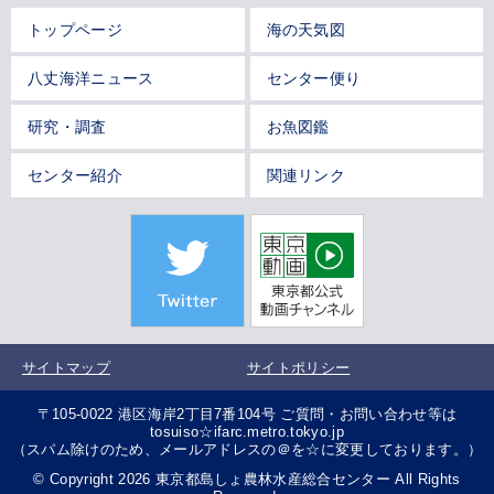
トップページ
海の天気図
八丈海洋ニュース
センター便り
研究・調査
お魚図鑑
センター紹介
関連リンク
サイトマップ
サイトポリシー
〒105-0022 港区海岸2丁目7番104号 ご質問・お問い合わせ等は
tosuiso☆ifarc.metro.tokyo.jp
（スパム除けのため、メールアドレスの＠を☆に変更しております。）
© Copyright 2026 東京都島しょ農林水産総合センター All Rights