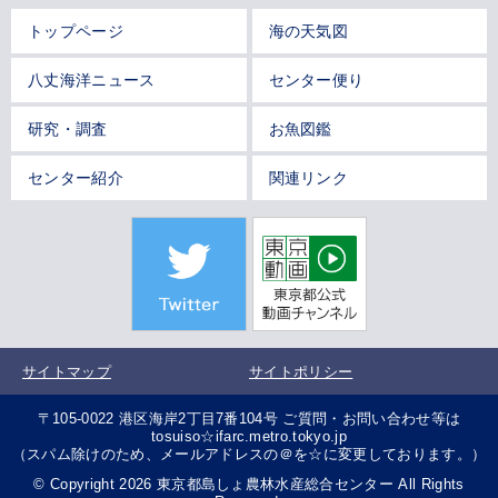
トップページ
海の天気図
八丈海洋ニュース
センター便り
研究・調査
お魚図鑑
センター紹介
関連リンク
サイトマップ
サイトポリシー
〒105-0022 港区海岸2丁目7番104号 ご質問・お問い合わせ等は
tosuiso☆ifarc.metro.tokyo.jp
（スパム除けのため、メールアドレスの＠を☆に変更しております。）
© Copyright 2026 東京都島しょ農林水産総合センター All Rights