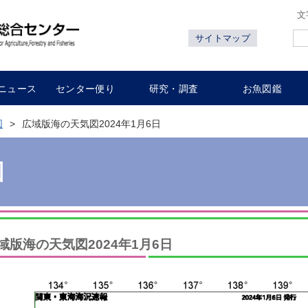
文
サイトマップ
ニュース
センター便り
研究・調査
お魚図鑑
図
広域版海の天気図2024年1月6日
図
域版海の天気図2024年1月6日