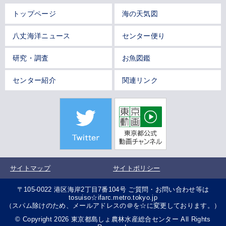
トップページ
海の天気図
八丈海洋ニュース
センター便り
研究・調査
お魚図鑑
センター紹介
関連リンク
サイトマップ
サイトポリシー
〒105-0022 港区海岸2丁目7番104号 ご質問・お問い合わせ等は
tosuiso☆ifarc.metro.tokyo.jp
（スパム除けのため、メールアドレスの＠を☆に変更しております。）
© Copyright 2026 東京都島しょ農林水産総合センター All Rights