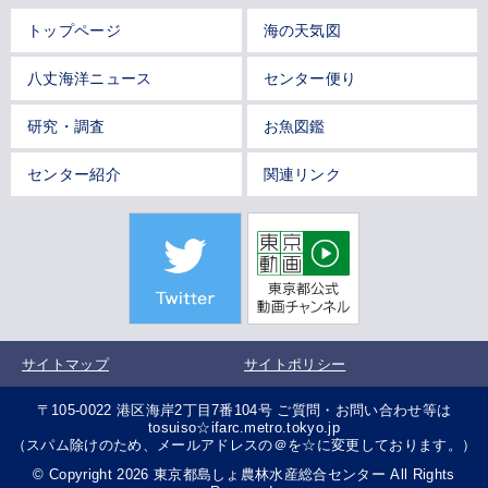
トップページ
海の天気図
八丈海洋ニュース
センター便り
研究・調査
お魚図鑑
センター紹介
関連リンク
サイトマップ
サイトポリシー
〒105-0022 港区海岸2丁目7番104号 ご質問・お問い合わせ等は
tosuiso☆ifarc.metro.tokyo.jp
（スパム除けのため、メールアドレスの＠を☆に変更しております。）
© Copyright 2026 東京都島しょ農林水産総合センター All Rights