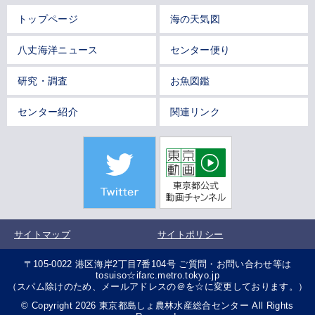
トップページ
海の天気図
八丈海洋ニュース
センター便り
研究・調査
お魚図鑑
センター紹介
関連リンク
サイトマップ
サイトポリシー
〒105-0022 港区海岸2丁目7番104号 ご質問・お問い合わせ等は
tosuiso☆ifarc.metro.tokyo.jp
（スパム除けのため、メールアドレスの＠を☆に変更しております。）
© Copyright 2026 東京都島しょ農林水産総合センター All Rights