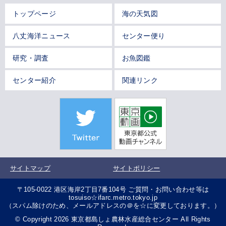
トップページ
海の天気図
八丈海洋ニュース
センター便り
研究・調査
お魚図鑑
センター紹介
関連リンク
サイトマップ
サイトポリシー
〒105-0022 港区海岸2丁目7番104号 ご質問・お問い合わせ等は
tosuiso☆ifarc.metro.tokyo.jp
（スパム除けのため、メールアドレスの＠を☆に変更しております。）
© Copyright 2026 東京都島しょ農林水産総合センター All Rights