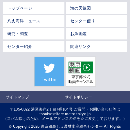
トップページ
海の天気図
八丈海洋ニュース
センター便り
研究・調査
お魚図鑑
センター紹介
関連リンク
サイトマップ
サイトポリシー
〒105-0022 港区海岸2丁目7番104号 ご質問・お問い合わせ等は
tosuiso☆ifarc.metro.tokyo.jp
（スパム除けのため、メールアドレスの＠を☆に変更しております。）
© Copyright 2026 東京都島しょ農林水産総合センター All Rights