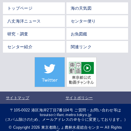
トップページ
海の天気図
八丈海洋ニュース
センター便り
研究・調査
お魚図鑑
センター紹介
関連リンク
サイトマップ
サイトポリシー
〒105-0022 港区海岸2丁目7番104号 ご質問・お問い合わせ等は
tosuiso☆ifarc.metro.tokyo.jp
（スパム除けのため、メールアドレスの＠を☆に変更しております。）
© Copyright 2026 東京都島しょ農林水産総合センター All Rights