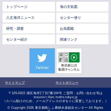
トップページ
海の天気図
八丈海洋ニュース
センター便り
研究・調査
お魚図鑑
センター紹介
関連リンク
サイトマップ
サイトポリシー
〒105-0022 港区海岸2丁目7番104号 ご質問・お問い合わせ等は
tosuiso☆ifarc.metro.tokyo.jp
（スパム除けのため、メールアドレスの＠を☆に変更しております。）
© Copyright 2026 東京都島しょ農林水産総合センター All Rights