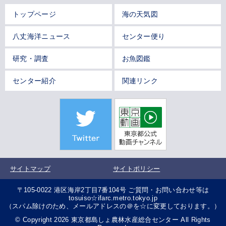
トップページ
海の天気図
八丈海洋ニュース
センター便り
研究・調査
お魚図鑑
センター紹介
関連リンク
サイトマップ
サイトポリシー
〒105-0022 港区海岸2丁目7番104号 ご質問・お問い合わせ等は
tosuiso☆ifarc.metro.tokyo.jp
（スパム除けのため、メールアドレスの＠を☆に変更しております。）
© Copyright 2026 東京都島しょ農林水産総合センター All Rights