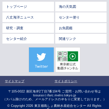
トップページ
海の天気図
八丈海洋ニュース
センター便り
研究・調査
お魚図鑑
センター紹介
関連リンク
サイトマップ
サイトポリシー
〒105-0022 港区海岸2丁目7番104号 ご質問・お問い合わせ等は
tosuiso☆ifarc.metro.tokyo.jp
（スパム除けのため、メールアドレスの＠を☆に変更しております。）
© Copyright 2026 東京都島しょ農林水産総合センター All Rights