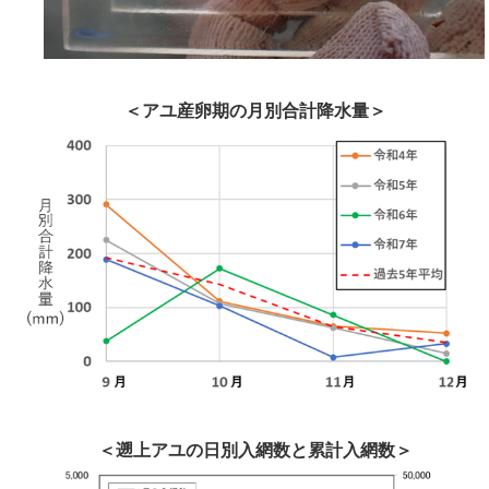
＜アユ産卵期の月別合計降水量＞
＜遡上アユの日別入網数と累計入網数＞