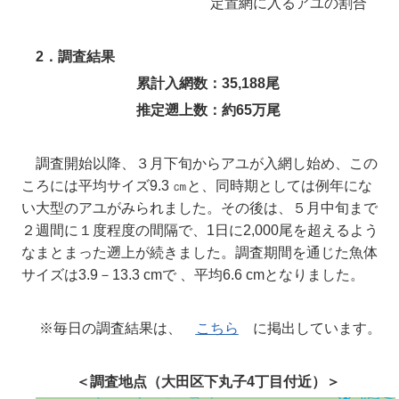
定置網に入るアユの割合
2．調査結果
累計入網数：35,188尾
推定遡上数：約65万尾
調査開始以降、３月下旬からアユが入網し始め、この
ころには平均サイズ9.3 ㎝と、同時期としては例年にな
い大型のアユがみられました。その後は、５月中旬まで
２週間に１度程度の間隔で、1日に2,000尾を超えるよう
なまとまった遡上が続きました。調査期間を通じた魚体
サイズは3.9－13.3 cmで 、平均6.6 cmとなりました。
※毎日の調査結果は、
こちら
に掲出しています。
＜調査地点（大田区下丸子4丁目付近）＞