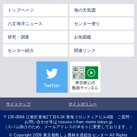
トップページ
海の天気図
八丈海洋ニュース
センター便り
研究・調査
お魚図鑑
センター紹介
関連リンク
サイトマップ
サイトポリシー
〒135-0064 江東区青海2丁目4-24 青海フロンティアビル4階 ご質問・
お問い合わせ等は tosuiso☆ifarc.metro.tokyo.jp
（スパム除けのため、メールアドレスの＠を☆に変更しております。）
© Copyright 2026 東京都島しょ農林水産総合センター All Rights