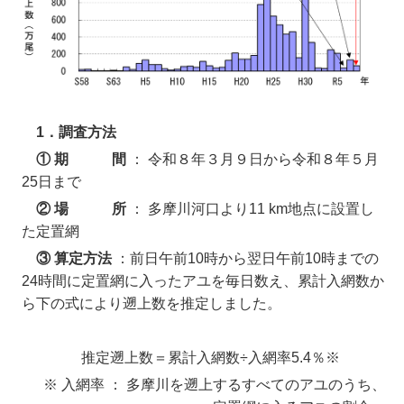
1．調査方法
① 期 間
： 令和８年３月９日から令和８年５月
25日まで
② 場 所
： 多摩川河口より11 km地点に設置し
た定置網
③ 算定方法
：前日午前10時から翌日午前10時までの
24時間に定置網に入ったアユを毎日数え、累計入網数か
ら下の式により遡上数を推定しました。
推定遡上数＝累計入網数÷入網率5.4％※
※ 入網率 ： 多摩川を遡上するすべてのアユのうち、