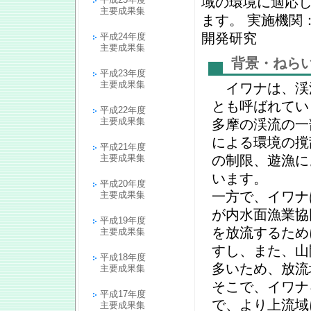
域の環境に適応
主要成果集
ます。 実施機関
開発研究
平成24年度
主要成果集
背景・ねら
平成23年度
主要成果集
イワナは、渓
とも呼ばれてい
平成22年度
主要成果集
多摩の渓流の一
による環境の撹
平成21年度
主要成果集
の制限、遊漁に
います。
平成20年度
一方で、イワナ
主要成果集
が内水面漁業協
平成19年度
を放流するため
主要成果集
すし、また、山
平成18年度
多いため、放流
主要成果集
そこで、イワナ
平成17年度
で、より上流域
主要成果集