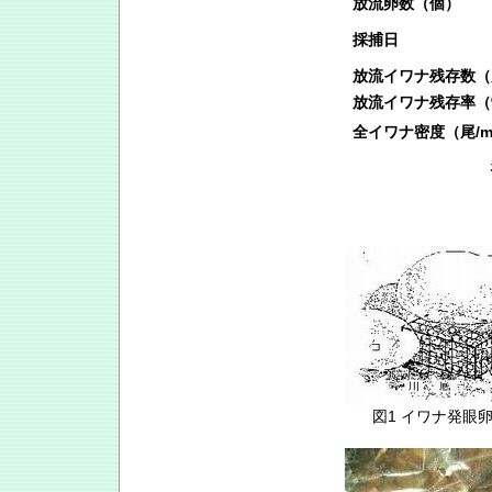
放流卵数（個）
採捕日
放流イワナ残存数（
放流イワナ残存率（
全イワナ密度（尾/
図1 イワナ発眼