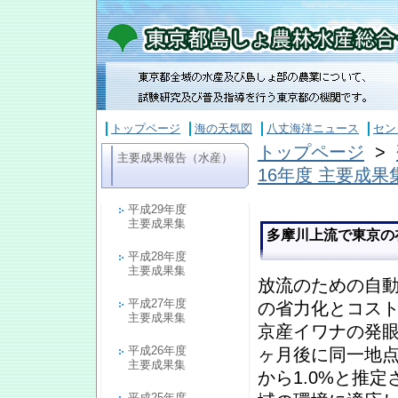
トップページ
海の天気図
八丈海洋ニュース
セン
トップページ
>
主要成果報告（水産）
16年度 主要成果
平成29年度
主要成果集
多摩川上流で東京の
平成28年度
主要成果集
放流のための自
平成27年度
の省力化とコス
主要成果集
京産イワナの発眼
平成26年度
ヶ月後に同一地点
主要成果集
から1.0%と推
平成25年度