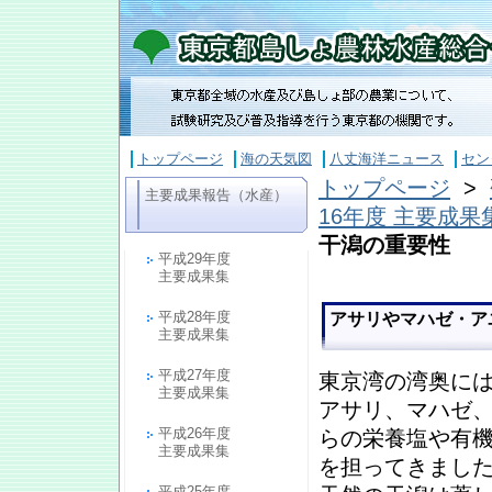
トップページ
海の天気図
八丈海洋ニュース
セン
トップページ
>
主要成果報告（水産）
16年度 主要成果
干潟の重要性
平成29年度
主要成果集
平成28年度
アサリやマハゼ・ア
主要成果集
平成27年度
東京湾の湾奥に
主要成果集
アサリ、マハゼ
平成26年度
らの栄養塩や有
主要成果集
を担ってきまし
平成25年度