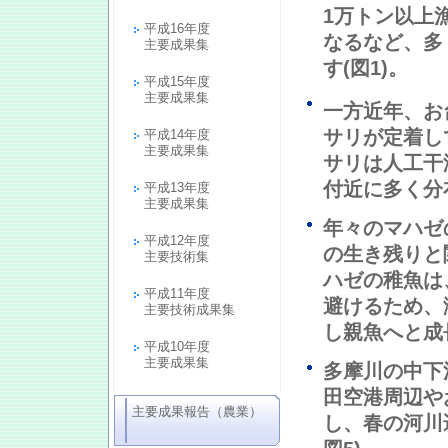
1万トン以上
平成16年度
なるなど、多
主要成果集
す(図1)。
平成15年度
主要成果集
一方近年、お
サリが定着し
平成14年度
主要成果集
サリは人工干
付近に多く分
平成13年度
主要成果集
年々のマハゼ
平成12年度
の生き残りと
主要技術集
ハゼの稚魚は
平成11年度
避けるため、
主要技術成果集
し親魚へと成
平成10年度
主要成果集
多摩川の中下
田空港周辺や
主要成果報告（農業）
し、春の河川