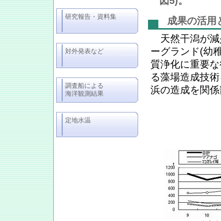
図5)。
研究報告・資料集
成果の活用
天然干潟が減
ーグランド(幼
対外発表など
質浄化に重要な
る藻場造成技術
調査船による
浜の造成を関係
海洋観測結果
定地水温