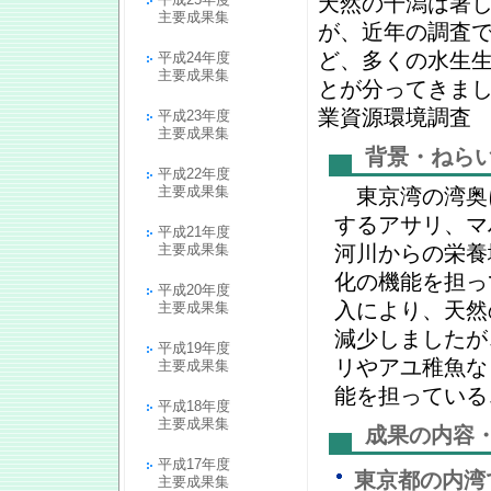
天然の干潟は著
主要成果集
が、近年の調査
ど、多くの水生
平成24年度
主要成果集
とが分ってきまし
業資源環境調査
平成23年度
主要成果集
背景・ねら
平成22年度
主要成果集
東京湾の湾奥
するアサリ、マ
平成21年度
主要成果集
河川からの栄養
化の機能を担っ
平成20年度
入により、天然
主要成果集
減少しましたが
平成19年度
リやアユ稚魚な
主要成果集
能を担っている
平成18年度
主要成果集
成果の内容
平成17年度
東京都の内湾
主要成果集