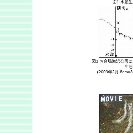
図1 水産
図3 お台場海浜公園
生息
(2003年2月 8cm