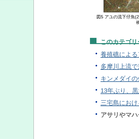
図5 アユの流下仔魚(2
橋
このカテゴリ
養殖礁による
多摩川上流で
キンメダイの
13年ぶり、
三宅島におけ
アサリやマハ