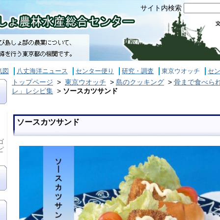
サイト内検索
気図
八丈海洋ニュース
センター便り
研究・調査
東京ウオッチ
セ
トップページ
>
東京ウオッチ
>
島のクッキング
>
骨まで食べら
レ」レシピ集
>
ソースカツサンド
ソースカツサンド
ゴ
ピ