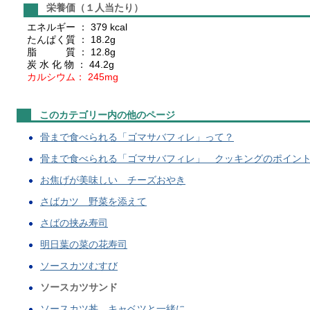
栄養価（１人当たり）
エネルギー ： 379 kcal
たんぱく質 ： 18.2g
脂 質 ： 12.8g
炭 水 化 物 ： 44.2g
カルシウム： 245mg
このカテゴリー内の他のページ
骨まで食べられる「ゴマサバフィレ」って？
骨まで食べられる「ゴマサバフィレ」 クッキングのポイン
お焦げが美味しい チーズおやき
さばカツ 野菜を添えて
さばの挟み寿司
明日葉の菜の花寿司
ソースカツむすび
ソースカツサンド
ソースカツ丼 キャベツと一緒に