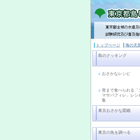
トップページ
海の天
島のクッキング
おさかなレシピ
骨まで食べられる「
マサバフィレ」レシ
集
東京おさかな図鑑
東京の魚を調べる