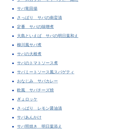
サバ竜田揚
さっぱり サバの南蛮漬
定番 サバの味噌煮
大島といえば サバの明日葉和え
柳川風サバ煮
サバの大根煮
サバのトマトソース煮
サバミートソース風スパゲティ
おなじみ サバカレー
欧風 サバチーズ焼
ぎょロッケ
さっぱり レモン醤油漬
サバあんかけ
サバ照焼き 明日葉添え