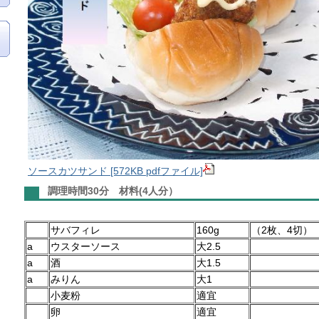
ソースカツサンド [572KB pdfファイル]
調理時間30分 材料(4人分）
サバフィレ
160g
（2枚、4切）
a
ウスターソース
大2.5
a
酒
大1.5
a
みりん
大1
小麦粉
適宜
卵
適宜