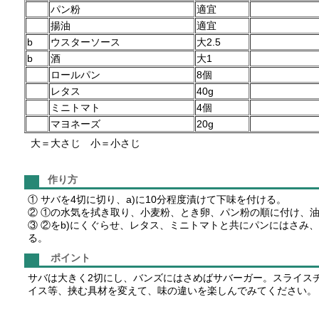
パン粉
適宜
揚油
適宜
b
ウスターソース
大2.5
b
酒
大1
ロールパン
8個
レタス
40g
ミニトマト
4個
マヨネーズ
20g
大＝大さじ 小＝小さじ
作り方
① サバを4切に切り、a)に10分程度漬けて下味を付ける。
② ①の水気を拭き取り、小麦粉、とき卵、パン粉の順に付け、
③ ②をb)にくぐらせ、レタス、ミニトマトと共にパンにはさみ
る。
ポイント
サバは大きく2切にし、バンズにはさめばサバーガー。スライス
イス等、挟む具材を変えて、味の違いを楽しんでみてください。