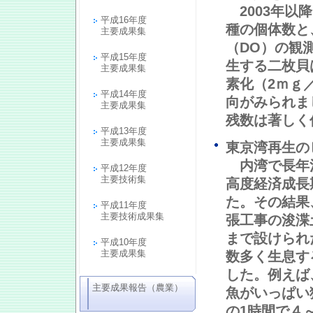
2003年以
平成16年度
種の個体数と
主要成果集
（DO）の観
平成15年度
生する二枚貝
主要成果集
素化（2ｍｇ
平成14年度
向がみられま
主要成果集
残数は著しく
平成13年度
主要成果集
東京湾再生の
内湾で長年漁
平成12年度
主要技術集
高度経済成長
た。その結果
平成11年度
主要技術成果集
張工事の浚渫
まで設けられ
平成10年度
主要成果集
数多く生息す
した。例えば
主要成果報告（農業）
魚がいっぱい
の1時間で４