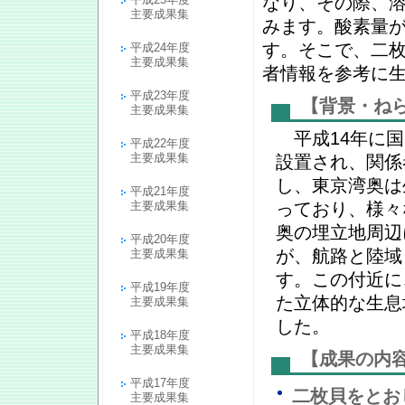
なり、その際、
主要成果集
みます。酸素量
す。そこで、二
平成24年度
主要成果集
者情報を参考に
平成23年度
【背景・ね
主要成果集
平成14年に国
平成22年度
主要成果集
設置され、関係
し、東京湾奥は
平成21年度
主要成果集
っており、様々
奥の埋立地周辺
平成20年度
が、航路と陸域
主要成果集
す。この付近に
平成19年度
た立体的な生息
主要成果集
した。
平成18年度
主要成果集
【成果の内
平成17年度
二枚貝をとお
主要成果集