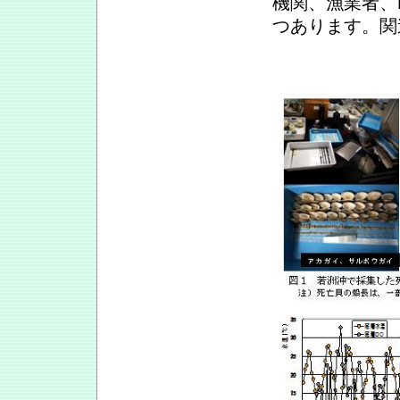
機関、漁業者、
つあります。関