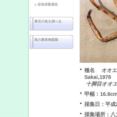
珍魚採集報告
東京の魚を調べる
島の農産物図鑑
種名 オオ
Sakai,1978
十脚目オオ
甲幅：16.8
採集日：平成2
採集場所：八