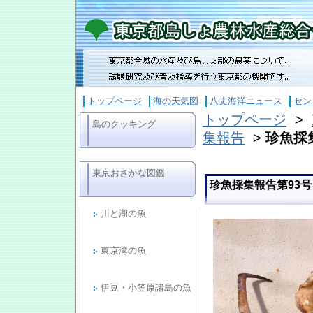
トップページ
海の天気図
八丈海洋ニュース
セン
トップページ
>
島のクッキング
集報告
>
珍魚採
東京おさかな図鑑
珍魚採集報告第93
川と湖の魚
東京湾の魚
伊豆・小笠原諸島の魚