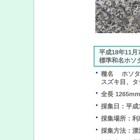
平成18年11
標準和名ホソ
種名 ホソ
スズキ目、タ
全長 1265m
採集日：平成1
採集場所：利
採集方法：漂