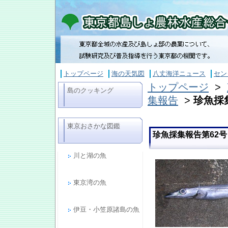
トップページ
海の天気図
八丈海洋ニュース
セン
トップページ
>
島のクッキング
集報告
>
珍魚
東京おさかな図鑑
珍魚採集報告第
川と湖の魚
東京湾の魚
伊豆・小笠原諸島の魚