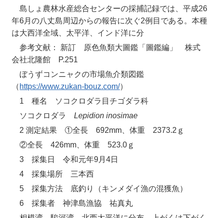
島しょ農林水産総合センターの採捕記録では、平成26
年6月の八丈島周辺からの報告に次ぐ2例目である。本種
は大西洋全域、太平洋、インド洋に分
参考文献： 新訂 原色魚類大圖鑑「圖鑑編」 株式
会社北隆館 P.251
ぼうずコンニャクの市場魚介類図鑑
（
https://www.zukan-bouz.com/
）
1 種名 ソコクロダラ目チゴダラ科
ソコクロダラ
Lepidion inosimae
2 測定結果 ①全長 692mm、体重 2373.2ｇ
②全長 426mm、体重 523.0ｇ
3 採集日 令和元年9月4日
4 採集場所 三本西
5 採集方法 底釣り（キンメダイ漁の混獲魚）
6 採集者 神津島漁協 祐真丸
相模湾、駿河湾。北西太平洋に分布。上がくは下がく