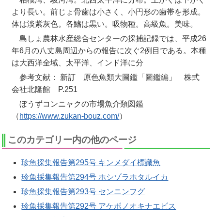
より長い。前じょ骨歯は小さく、小円形の歯帯を形成。
体は淡紫灰色。各鰭は黒い。吸物種。高級魚。美味。
島しょ農林水産総合センターの採捕記録では、平成26
年6月の八丈島周辺からの報告に次ぐ2例目である。本種
は大西洋全域、太平洋、インド洋に分
参考文献： 新訂 原色魚類大圖鑑「圖鑑編」 株式
会社北隆館 P.251
ぼうずコンニャクの市場魚介類図鑑
（
https://www.zukan-bouz.com/
）
このカテゴリー内の他のページ
珍魚採集報告第295号 キンメダイ標識魚
珍魚採集報告第294号 ホシゾラホタルイカ
珍魚採集報告第293号 センニンフグ
珍魚採集報告第292号 アケボノオキナエビス