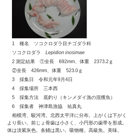
1 種名 ソコクロダラ目チゴダラ科
ソコクロダラ
Lepidion inosimae
2 測定結果 ①全長 692mm、体重 2373.2ｇ
②全長 426mm、体重 523.0ｇ
3 採集日 令和元年9月4日
4 採集場所 三本西
5 採集方法 底釣り（キンメダイ漁の混獲魚）
6 採集者 神津島漁協 祐真丸
相模湾、駿河湾。北西太平洋に分布。上がくは下がく
より長い。前じょ骨歯は小さく、小円形の歯帯を形成。
体は淡紫灰色。各鰭は黒い。吸物種。高級魚。美味。