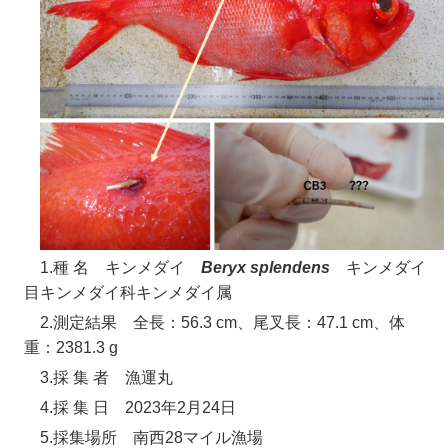
1.種 名 キンメダイ
Beryx splendens
キンメダイ
目キンメダイ科キンメダイ属
2.測定結果 全長：56.3 cm、尾叉長：47.1 cm、体
重：2381.3 g
3.採 集 者 漁運丸
4.採 集 日 2023年2月24日
5.採集場所 南西28マイル漁場