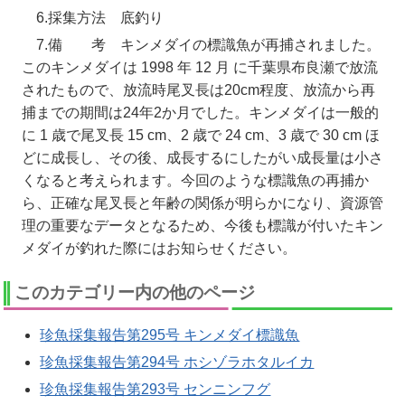
6.採集方法 底釣り
7.備 考 キンメダイの標識魚が再捕されました。
このキンメダイは 1998 年 12 月 に千葉県布良瀬で放流
されたもので、放流時尾叉長は20cm程度、放流から再
捕までの期間は24年2か月でした。キンメダイは一般的
に 1 歳で尾叉長 15 cm、2 歳で 24 cm、3 歳で 30 cm ほ
どに成長し、その後、成長するにしたがい成長量は小さ
くなると考えられます。今回のような標識魚の再捕か
ら、正確な尾叉長と年齢の関係が明らかになり、資源管
理の重要なデータとなるため、今後も標識が付いたキン
メダイが釣れた際にはお知らせください。
このカテゴリー内の他のページ
珍魚採集報告第295号 キンメダイ標識魚
珍魚採集報告第294号 ホシゾラホタルイカ
珍魚採集報告第293号 センニンフグ