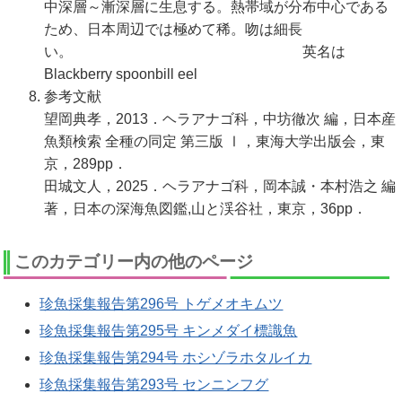
中深層～漸深層に生息する。熱帯域が分布中心である
ため、日本周辺では極めて稀。吻は細長
い。 英名は
Blackberry spoonbill eel
参考文献
望岡典孝，2013．ヘラアナゴ科，中坊徹次 編，日本産
魚類検索 全種の同定 第三版 Ⅰ，東海大学出版会，東
京，289pp．
田城文人，2025．ヘラアナゴ科，岡本誠・本村浩之 編
著，日本の深海魚図鑑,山と渓谷社，東京，36pp．
このカテゴリー内の他のページ
珍魚採集報告第296号 トゲメオキムツ
珍魚採集報告第295号 キンメダイ標識魚
珍魚採集報告第294号 ホシゾラホタルイカ
珍魚採集報告第293号 センニンフグ