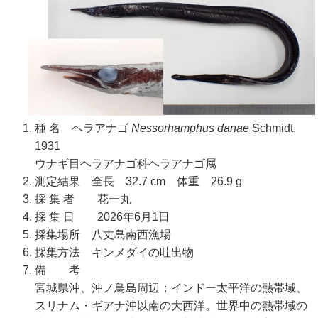
種 名 ヘラアナゴ
Nessorhamphus danae
Schmidt,
1931
ウナギ目ヘラアナゴ科ヘラアナゴ属
測定結果 全長 32.7 cm 体重 26.9 g
採 集 者 花一丸
採 集 日 2026年6月1日
採集場所 八丈島南西漁場
採集方法 キンメダイの吐出物
備 考
宮城県沖、沖ノ鳥島周辺；インドー太平洋の熱帯域、
スリナム・ギアナ沖以南の大西洋。世界中の熱帯域の