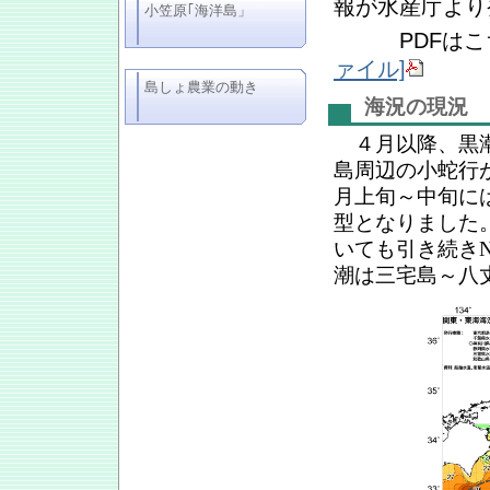
報が水産庁より
小笠原｢海洋島」
PDFはこ
ァイル]
島しょ農業の動き
海況の現況
４月以降、黒潮
島周辺の小蛇行
月上旬～中旬に
型となりました。
いても引き続き
潮は三宅島～八