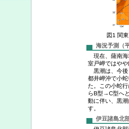
図1 関
海況予測（平
現在、薩南海
室戸岬ではやや
黒潮は、今後も
都井岬沖で小蛇
た。この小蛇行
らB型→C型へ
動に伴い、黒潮
す。
伊豆諸島北