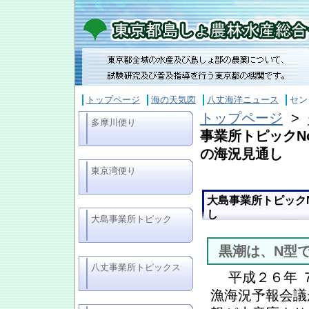
トップページ
海の天気図
八丈海洋ニュース
セン
トップページ
>
多摩川便り
事業所トピックNo
の海況見通し
東京湾便り
大島事業所トピックN
し
大島事業所トピック
黒潮は、N型で
八丈事業所トピックス
平成２６年 
漁海況予報会議