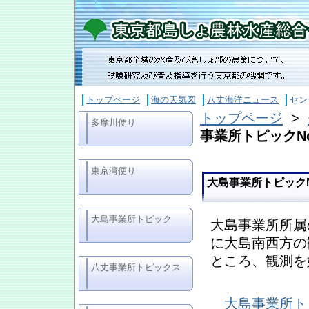
トップページ
海の天気図
八丈海洋ニュース
セン
トップページ
>
多摩川便り
事業所トピックNo
東京湾便り
大島事業所トピックN
大島事業所トピック
大島事業所所属
に大島南西方の
ところ、観測を
八丈事業所トピックス
大島事業所トピッ