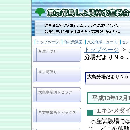
トップページ
海の天気図
八丈海洋ニュース
セン
トップページ
>
多摩川便り
分場だよりＮｏ．
東京湾便り
大島分場だよりＮｏ．
大島事業所トピック
平成13年12
1.キンメダ
八丈事業所トピックス
水産試験場では
て、どこを移動